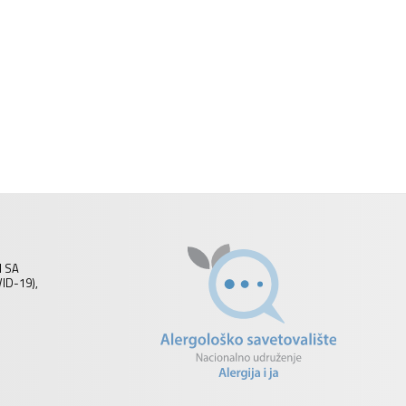
I SA
D-19),