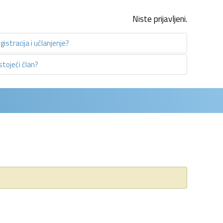
Niste prijavljeni.
istracija i učlanjenje?
ojeći član?