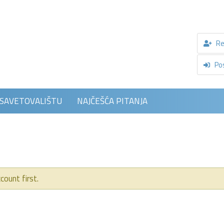
Reg
Post
 SAVETOVALIŠTU
NAJČEŠĆA PITANJA
count first.