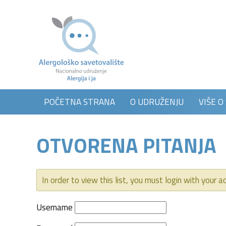
POČETNA STRANA
O UDRUŽENJU
VIŠE O
OTVORENA PITANJA
In order to view this list, you must login with your ac
Username